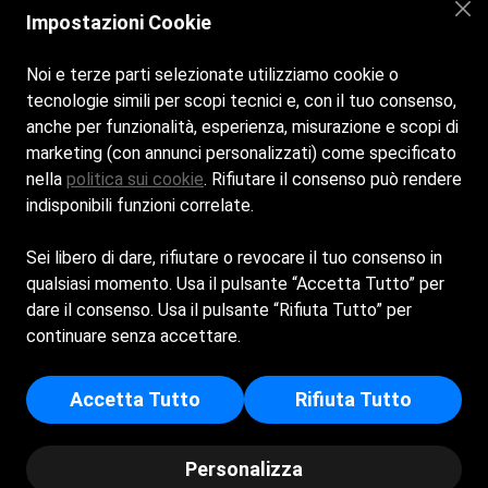
Impostazioni Cookie
Noi e terze parti selezionate utilizziamo cookie o
tecnologie simili per scopi tecnici e, con il tuo consenso,
anche per funzionalità, esperienza, misurazione e scopi di
marketing (con annunci personalizzati) come specificato
nella
politica sui cookie
. Rifiutare il consenso può rendere
Siamo aperti tutti i giorni dalle 8:30 alle 19:30
indisponibili funzioni correlate.
Cala Brandinchi San Teodoro (O-T) 07052
calabrandinchi81@gmail.com
Sei libero di dare, rifiutare o revocare il tuo consenso in
info
@stabilimentobalnearecalabrandinchi.it
qualsiasi momento. Usa il pulsante “Accetta Tutto” per
+39 339 1331653
dare il consenso. Usa il pulsante “Rifiuta Tutto” per
CALA BRANDINCHI S.N.C. DI BACCIU SALVATORE & C.
continuare senza accettare.
- Sede Legale: VIA MONTE ACUTO 9 - 07020 - PADRU
(SS) - Iscritta al registro delle imprese di Sassari - p.i/c.f:
Accetta Tutto
Rifiuta Tutto
02003340904 - Numero REA: SS - 141145
© Copyright - Cala Brandinchi - Powered by Spiagge.it
Personalizza